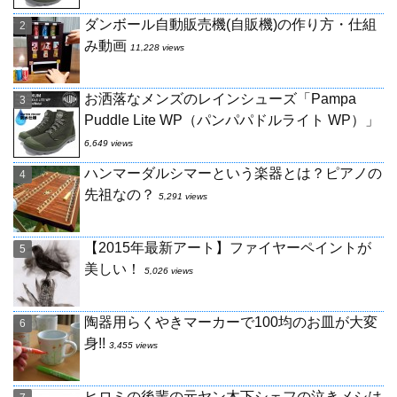
ダンボール自動販売機(自販機)の作り方・仕組
み動画
11,228 views
お洒落なメンズのレインシューズ「Pampa
Puddle Lite WP（パンパパドルライト WP）」
6,649 views
ハンマーダルシマーという楽器とは？ピアノの
先祖なの？
5,291 views
【2015年最新アート】ファイヤーペイントが
美しい！
5,026 views
陶器用らくやきマーカーで100均のお皿が大変
身!!
3,455 views
ヒロミの後輩の元ヤン木下シェフの泣きメシは