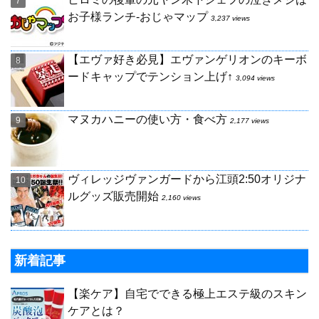
お子様ランチ-おじゃマップ
3,237 views
【エヴァ好き必見】エヴァンゲリオンのキーボ
ードキャップでテンション上げ↑
3,094 views
マヌカハニーの使い方・食べ方
2,177 views
ヴィレッジヴァンガードから江頭2:50オリジナ
ルグッズ販売開始
2,160 views
新着記事
【楽ケア】自宅でできる極上エステ級のスキン
ケアとは？