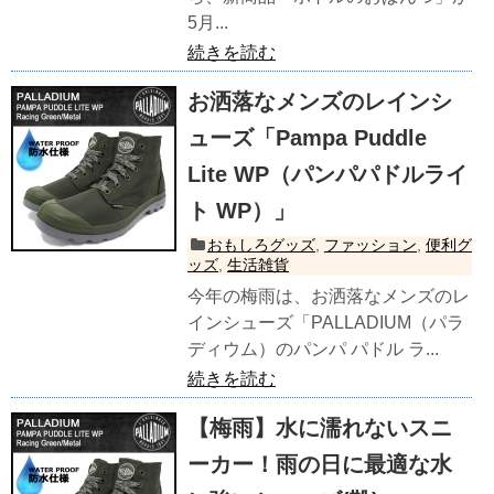
5月...
続きを読む
お洒落なメンズのレインシ
ューズ「Pampa Puddle
Lite WP（パンパパドルライ
ト WP）」
おもしろグッズ
,
ファッション
,
便利グ
ッズ
,
生活雑貨
今年の梅雨は、お洒落なメンズのレ
インシューズ「PALLADIUM（パラ
ディウム）のパンパ パドル ラ...
続きを読む
【梅雨】水に濡れないスニ
ーカー！雨の日に最適な水