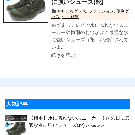
に強いシューズ(靴)
おもしろグッズ
,
ファッション
,
便利グ
ッズ
,
生活雑貨
めざましテレビで水に濡れないスニ
ーカーや梅雨のお出かけに最適な水
に強いシューズ（靴）が紹介されて
いま...
続きを読む
人気記事
【梅雨】水に濡れないスニーカー！雨の日に最
適な水に強いシューズ(靴)
16,746 views