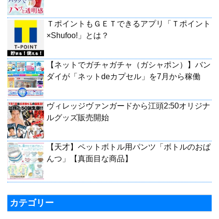
ＴポイントもＧＥＴできるアプリ「Ｔポイント
×Shufoo!」とは？
【ネットでガチャガチャ（ガシャポン）】バン
ダイが「ネットdeカプセル」を7月から稼働
ヴィレッジヴァンガードから江頭2:50オリジナ
ルグッズ販売開始
【天才】ペットボトル用パンツ「ボトルのおぱ
んつ」【真面目な商品】
カテゴリー