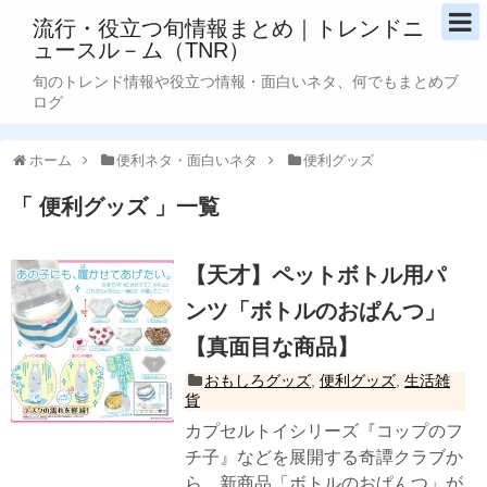
流行・役立つ旬情報まとめ｜トレンドニ
ュースル－ム（TNR）
旬のトレンド情報や役立つ情報・面白いネタ、何でもまとめブ
ログ
ホーム
便利ネタ・面白いネタ
便利グッズ
便利グッズ
一覧
【天才】ペットボトル用パ
ンツ「ボトルのおぱんつ」
【真面目な商品】
おもしろグッズ
,
便利グッズ
,
生活雑
貨
カプセルトイシリーズ『コップのフ
チ子』などを展開する奇譚クラブか
ら、新商品「ボトルのおぱんつ」が