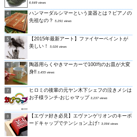
6,649 views
ハンマーダルシマーという楽器とは？ピアノの
先祖なの？
5,291 views
【2015年最新アート】ファイヤーペイントが
美しい！
5,026 views
陶器用らくやきマーカーで100均のお皿が大変
身!!
3,455 views
ヒロミの後輩の元ヤン木下シェフの泣きメシは
お子様ランチ-おじゃマップ
3,237 views
【エヴァ好き必見】エヴァンゲリオンのキーボ
ードキャップでテンション上げ↑
3,094 views