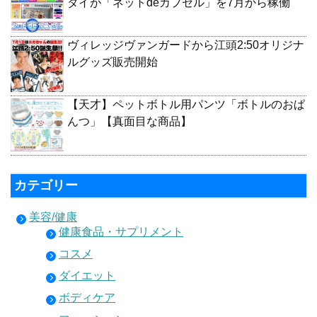
ダイが「ネットdeカプセル」を7月から稼働
ヴィレッジヴァンガードから江頭2:50オリジナ
ルグッズ販売開始
【天才】ペットボトル用パンツ「ボトルのおぱ
んつ」【真面目な商品】
カテゴリー
美容/健康
健康食品・サプリメント
コスメ
ダイエット
ボディケア