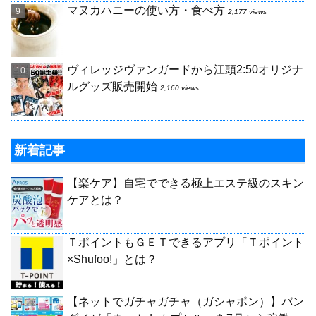
マヌカハニーの使い方・食べ方
2,177 views
ヴィレッジヴァンガードから江頭2:50オリジナ
ルグッズ販売開始
2,160 views
新着記事
【楽ケア】自宅でできる極上エステ級のスキン
ケアとは？
ＴポイントもＧＥＴできるアプリ「Ｔポイント
×Shufoo!」とは？
【ネットでガチャガチャ（ガシャポン）】バン