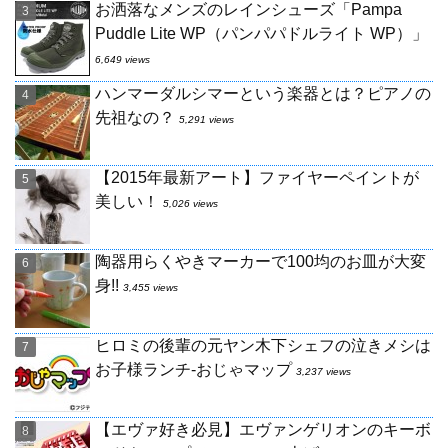
お洒落なメンズのレインシューズ「Pampa
Puddle Lite WP（パンパパドルライト WP）」
6,649 views
ハンマーダルシマーという楽器とは？ピアノの
先祖なの？
5,291 views
【2015年最新アート】ファイヤーペイントが
美しい！
5,026 views
陶器用らくやきマーカーで100均のお皿が大変
身!!
3,455 views
ヒロミの後輩の元ヤン木下シェフの泣きメシは
お子様ランチ-おじゃマップ
3,237 views
【エヴァ好き必見】エヴァンゲリオンのキーボ