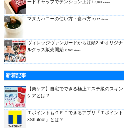
ードキャップでテンション上げ↑
3,094 views
マヌカハニーの使い方・食べ方
2,177 views
ヴィレッジヴァンガードから江頭2:50オリジナ
ルグッズ販売開始
2,160 views
新着記事
【楽ケア】自宅でできる極上エステ級のスキン
ケアとは？
ＴポイントもＧＥＴできるアプリ「Ｔポイント
×Shufoo!」とは？