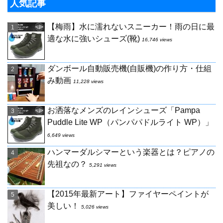
人気記事
【梅雨】水に濡れないスニーカー！雨の日に最
適な水に強いシューズ(靴)
16,746 views
ダンボール自動販売機(自販機)の作り方・仕組
み動画
11,228 views
お洒落なメンズのレインシューズ「Pampa
Puddle Lite WP（パンパパドルライト WP）」
6,649 views
ハンマーダルシマーという楽器とは？ピアノの
先祖なの？
5,291 views
【2015年最新アート】ファイヤーペイントが
美しい！
5,026 views