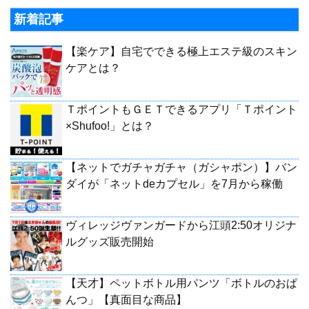
新着記事
【楽ケア】自宅でできる極上エステ級のスキン
ケアとは？
ＴポイントもＧＥＴできるアプリ「Ｔポイント
×Shufoo!」とは？
【ネットでガチャガチャ（ガシャポン）】バン
ダイが「ネットdeカプセル」を7月から稼働
ヴィレッジヴァンガードから江頭2:50オリジナ
ルグッズ販売開始
【天才】ペットボトル用パンツ「ボトルのおぱ
んつ」【真面目な商品】