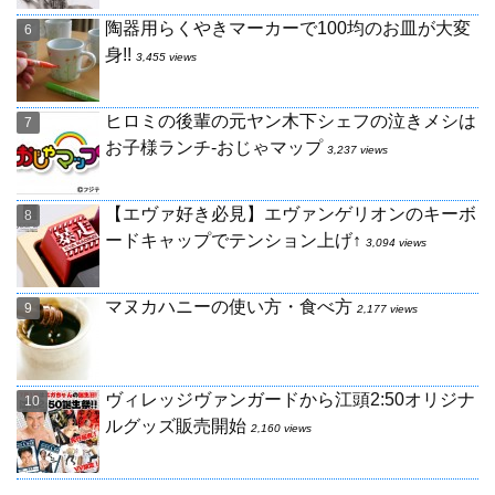
陶器用らくやきマーカーで100均のお皿が大変
身!!
3,455 views
ヒロミの後輩の元ヤン木下シェフの泣きメシは
お子様ランチ-おじゃマップ
3,237 views
【エヴァ好き必見】エヴァンゲリオンのキーボ
ードキャップでテンション上げ↑
3,094 views
マヌカハニーの使い方・食べ方
2,177 views
ヴィレッジヴァンガードから江頭2:50オリジナ
ルグッズ販売開始
2,160 views