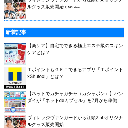
ルグッズ販売開始
2,160 views
新着記事
【楽ケア】自宅でできる極上エステ級のスキン
ケアとは？
ＴポイントもＧＥＴできるアプリ「Ｔポイント
×Shufoo!」とは？
【ネットでガチャガチャ（ガシャポン）】バン
ダイが「ネットdeカプセル」を7月から稼働
ヴィレッジヴァンガードから江頭2:50オリジナ
ルグッズ販売開始