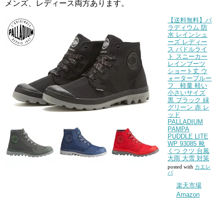
メンズ、レディース両方あります。
【送料無料】パ
ラディウム 防
水 レインシュ
ーズ レディー
ス パドルライ
ト スニーカー
レインブーツ
ショート丈 ウ
ォータープルー
フ 軽量 軽い
小さいサイズ
黒 ブラック 緑
グリーン 赤 レ
ッド
PALLADIUM
PAMPA
PUDDLE LITE
WP 93085 靴
くつ クツ 台風
大雨 大雪 対策
posted with
カエレ
バ
楽天市場
Amazon