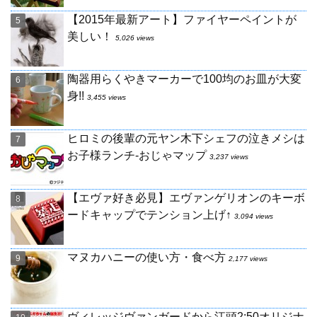
【2015年最新アート】ファイヤーペイントが
美しい！
5,026 views
陶器用らくやきマーカーで100均のお皿が大変
身!!
3,455 views
ヒロミの後輩の元ヤン木下シェフの泣きメシは
お子様ランチ-おじゃマップ
3,237 views
【エヴァ好き必見】エヴァンゲリオンのキーボ
ードキャップでテンション上げ↑
3,094 views
マヌカハニーの使い方・食べ方
2,177 views
ヴィレッジヴァンガードから江頭2:50オリジナ