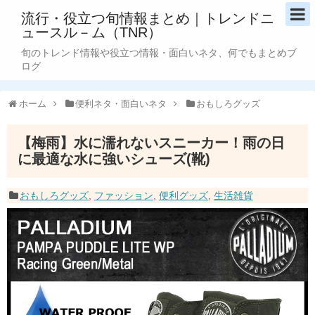
流行・役立つ旬情報まとめ｜トレンドニ
ュースル－ム（TNR）
旬のトレンド情報や役立つ情報・面白いネタ、何でもまとめブ
ログ
ホーム
便利ネタ・面白いネタ
おもしろグッズ
【梅雨】水に濡れないスニーカー！雨の日
に最適な水に強いシューズ(靴)
おもしろグッズ
,
ファッション
,
便利グッズ
,
生活雑貨