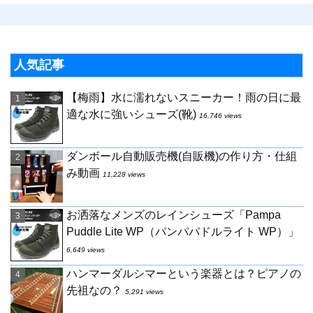
人気記事
【梅雨】水に濡れないスニーカー！雨の日に最
適な水に強いシューズ(靴)
16,746 views
ダンボール自動販売機(自販機)の作り方・仕組
み動画
11,228 views
お洒落なメンズのレインシューズ「Pampa
Puddle Lite WP（パンパパドルライト WP）」
6,649 views
ハンマーダルシマーという楽器とは？ピアノの
先祖なの？
5,291 views